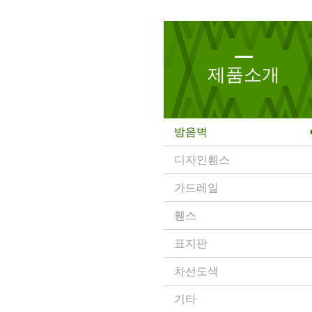
제품소개
방음벽
디자인휀스
가드레일
휀스
표지판
차선도색
기타