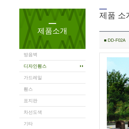
제품 소
제품소개
■ DD-F02A
방음벽
디자인휀스
가드레일
휀스
표지판
차선도색
기타