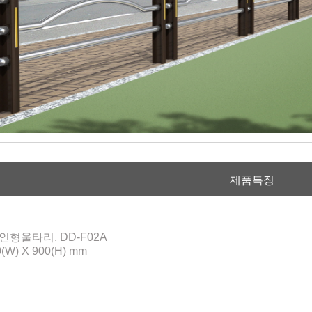
제품특징
인형울타리, DD-F02A
0(W) X 900(H) mm