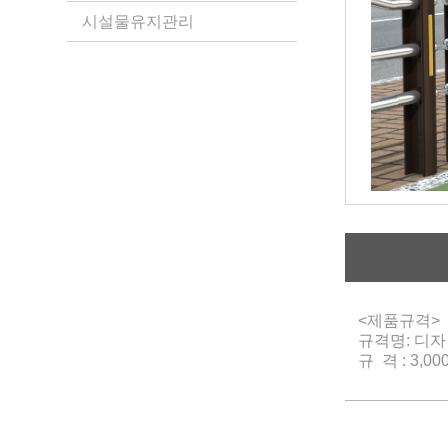
시설물유지관리
<제품규격>
규격명: 디자
규 격 : 3,00